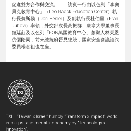
促進雙方合作與交流。 ……. 訪賓一行由以色列「李奧
貝克教育中心」（Leo Baeck Education Center）執
行長費斯勒（Dani Fesler）及副執行長杜伯里（Eran
Dubovi）率領，外交部次長高振群、康寧大學董事長
鈕廷莊及以色列「EON萬國教育中心」創辦人林榮恩
伉儷陪同，前來總統府晉見總統，國家安全會議諮詢
委員楊念祖也在座。
TXI = “Taiwan x Israel” humbly “Transform x Impact” world
into a just and merciful economy by “Technology x
Innovation”.